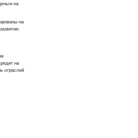
еньги на
ированы на
развитие
.
им
кредит
на
нь отраслей