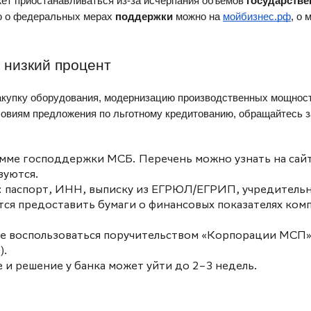
ет приостанавливаться из-за исчерпания объемов
государстве
ю о федеральных мерах
поддержки
можно на
мойбизнес.рф
, о
 низкий процент
купку оборудования, модернизацию производственных мощнос
словиям предложения по
льготному
кредитованию, обращайтесь з
амме господдержки МСБ. Перечень можно узнать на сай
зуются.
: паспорт, ИНН, выписку из ЕГРЮЛ/ЕГРИП, учредитель
ся предоставить бумаги о финансовых показателях ком
те воспользоваться поручительством «Корпорации МСП»
).
 и решение у банка может уйти до 2–3 недель.