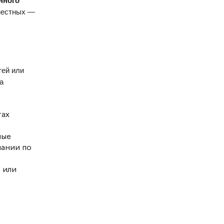
нного
 местных —
тей или
а
тах
ные
пании по
 или