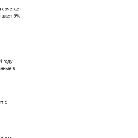
а сочетает
вышает 9%
4 году
анные в
ит с