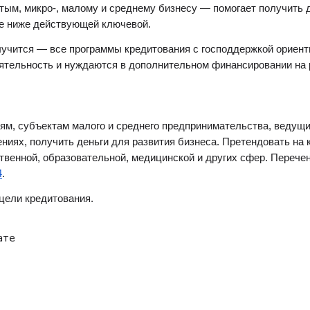
тым, микро-,
малому
и среднему бизнесу — помогает получить д
ке ниже действующей ключевой.
лучится — все программы кредитования с
господдержкой
ориент
еятельность и нуждаются в дополнительном финансировании на
иям, субъектам
малого
и среднего предпринимательства, ведущ
ниях, получить деньги для
развития
бизнеса. Претендовать на
твенной, образовательной, медицинской и других сфер. Перече
4
.
цели кредитования.
ате