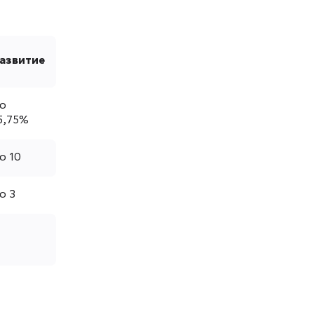
азвитие
о
5,75%
о 10
о 3