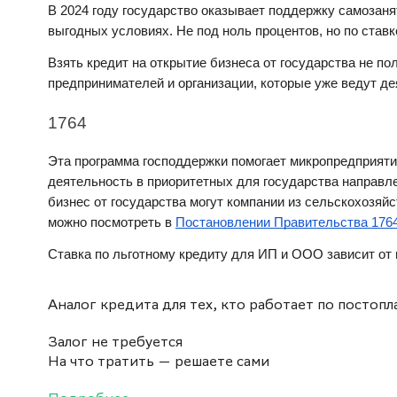
В 2024 году
государство
оказывает
поддержку
самозаня
выгодных условиях. Не под
ноль
процентов, но по став
Взять
кредит
на
открытие
бизнеса
от
государства
не по
предпринимателей и организации, которые уже ведут д
1764
Эта программа
господдержки
помогает микропредприят
деятельность в приоритетных для
государства
направле
бизнес
от
государства
могут компании из сельскохозяйс
можно посмотреть в
Постановлении Правительства 176
Ставка по
льготному
кредиту
д
ля ИП
и ООО зависит от 
Аналог кредита для тех, кто работает по постопл
Залог не требуется
На что тратить — решаете сами