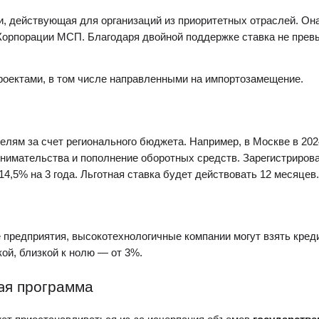
и
, действующая для организаций из приоритетных отраслей. Он
 Корпорации МСП. Благодаря двойной
п
оддержк
е
ставка не пре
роектами, в том числе направленными на импортозамещение.
лям за счет регионального бюджета. Например, в Москве в 202
нимательства и пополнение оборотных средств. Зарегистриров
14,5% на 3 года.
Льготная
ставка будет действовать 12 месяцев.
предприятия, высокотехнологичные компании могут взять
кред
ой, близкой к
нолю
— от 3%.
программа
ая