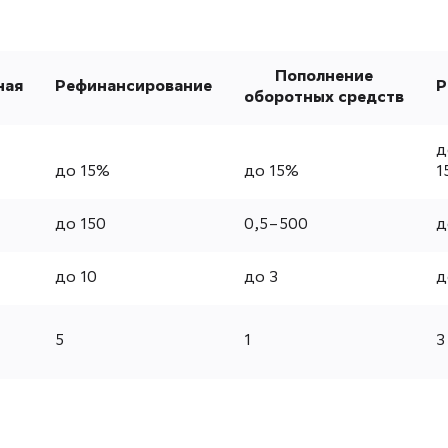
Пополнение
ная
Рефинансирование
Р
оборотных средств
д
до 15%
до 15%
1
до 150
0,5–500
д
до 10
до 3
д
5
1
3