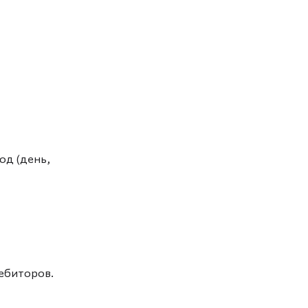
од (день,
дебиторов.