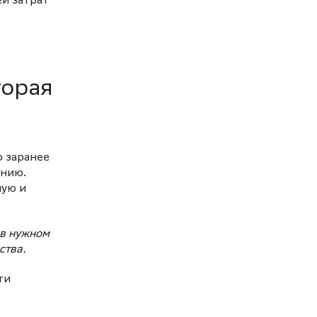
ей затрат
торая
о заранее
ению.
ную и
 в нужном
ства.
ти