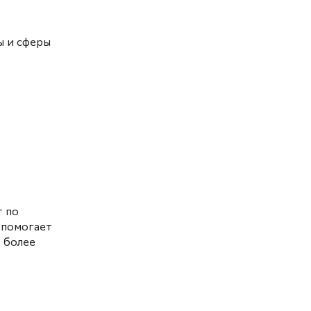
ы и сферы
т по
 помогает
 более