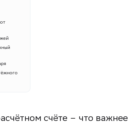
 от
ежей
жный
аря
тёжного
асчётном счёте – что важнее