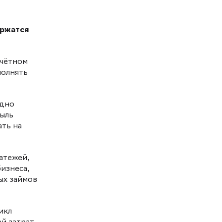
ержатся
счётном
полнять
здно
быль
ать на
атежей,
изнеса,
ых займов
икл