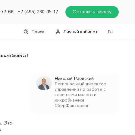
Оставить заявку
-77-66
+7 (495) 230-05-17
Поиск
Личный кабинет
En
ть для бизнеса?
Николай Раевский
Региональный директор
управления по работе с
клиентами малого и
микробизнеса
СберФакторинг
. Это
о