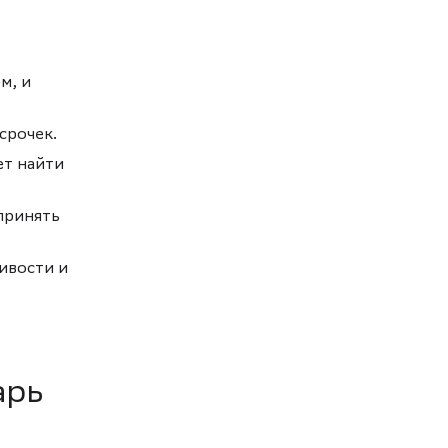
м, и
срочек.
ет найти
принять
ивости и
арь