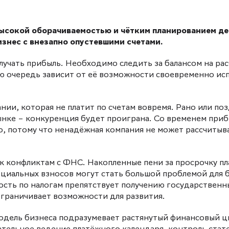
высокой оборачиваемостью и чётким планированием д
знес с внезапно опустевшими счетами.
лучать прибыль. Необходимо следить за балансом на ра
ую очередь зависит от её возможности своевременно ис
ии, которая не платит по счетам вовремя. Рано или по
ынке – конкуренция будет проиграна. Со временем при
о, потому что ненадёжная компания не может рассчитыв
к конфликтам с ФНС. Накопленные пени за просрочку пл
оциальных взносов могут стать большой проблемой для б
ность по налогам препятствует получению государственн
ограничивает возможности для развития.
модель бизнеса подразумевает растянутый финансовый ц