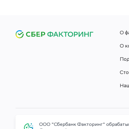
О ф
О к
Под
Сто
Наш
ООО "Сбербанк Факторинг" обрабатыва