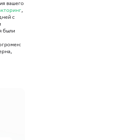
ия вашего
акторинг
,
дней с
и
я были
огромен:
ерна,